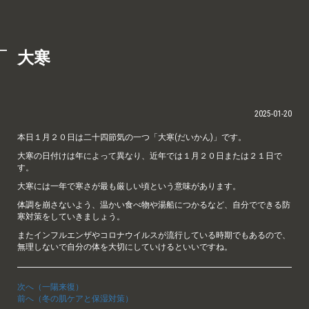
大寒
2025-01-20
本日１月２０日は二十四節気の一つ「大寒(だいかん)」です。
大寒の日付けは年によって異なり、近年では１月２０日または２１日で
す。
大寒には一年で寒さが最も厳しい頃という意味があります。
体調を崩さないよう、温かい食べ物や湯船につかるなど、自分でできる防
寒対策をしていきましょう。
またインフルエンザやコロナウイルスが流行している時期でもあるので、
無理しないで自分の体を大切にしていけるといいですね。
次へ（一陽来復）
前へ（冬の肌ケアと保湿対策）