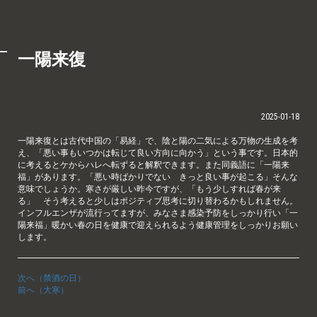
一陽来復
2025-01-18
一陽来復とは古代中国の「易経」で、陰と陽の二気による万物の生成を考
え、「悪い事もいつかは転じて良い方向に向かう」という事です。日本的
に考えるとケからハレへ転ずると解釈できます。また同義語に「一陽来
福」があります。「悪い時ばかりでない きっと良い事が起こる」そんな
意味でしょうか。寒さが厳しい昨今ですが、「もう少しすれば春が来
る」 そう考えると少しはポジティブ思考に切り替わるかもしれません。
インフルエンザが流行ってますが、みなさま感染予防をしっかり行い「一
陽来福」暖かい春の日を健康で迎えられるよう健康管理をしっかりお願い
します。
次へ（禁酒の日）
前へ（大寒）