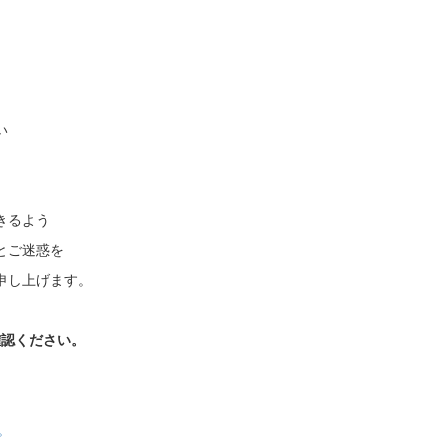
い
て
きるよう
とご迷惑を
申し上げます。
確認ください。
。