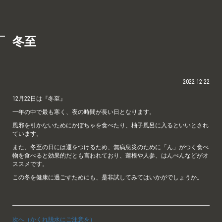
冬至
2022-12-22
12月22日は『冬至』
一年の中で最も寒く、夜の時間が長い日となります。
風邪を引かないためにかぼちゃを食べたり、柚子風呂に入るといいとされ
ています。
また、冬至の日には運をつけるため、無病息災のために「ん」がつく食べ
物を食べると効果的だとも言われており、蓮根や人参、はんぺんなどがオ
ススメです。
この冬を健康に過ごすためにも、是非試してみてはいかがでしょうか。
次へ（かくれ脱水にご注意を）