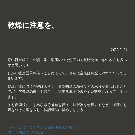
乾燥に注意を。
2022-01-26
寒い日が続くこの頃、常に暖房のつけた室内で長時間過ごされる方も多い
かと思います。
しかし暖房器具を使うことによって、さらに空気は乾燥しやすくなってし
まいます。
乾燥が体に与える害は大きく、鼻や咽頭の粘膜などの水分が失われること
でバリア機能の低下を起こし、結果風邪をひきやすい状態になってしまい
ます。
冬も夏同様にこまめな水分補給を行う、加湿器を使用するなど、湿度にも
気をつけて暖を取り、体調管理に努めましょう。
次へ（コロナワクチン３回目接種のご案内）
前へ（国旗制定記念日）