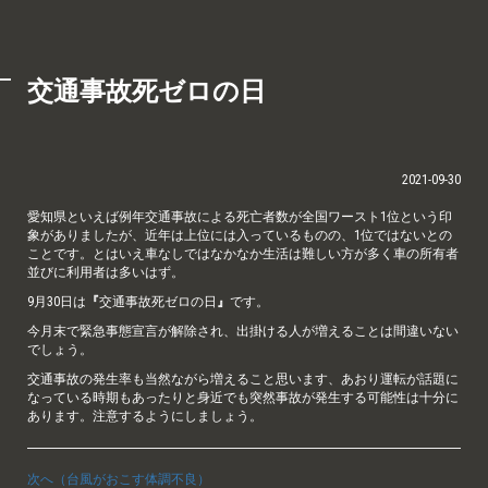
交通事故死ゼロの日
2021-09-30
愛知県といえば例年交通事故による死亡者数が全国ワースト1位という印
象がありましたが、近年は上位には入っているものの、1位ではないとの
ことです。とはいえ車なしではなかなか生活は難しい方が多く車の所有者
並びに利用者は多いはず。
9月30日は
『
交通事故死ゼロの日
』
です。
今月末で緊急事態宣言が解除され、出掛ける人が増えることは間違いない
でしょう。
交通事故の発生率も当然ながら増えること思います、あおり運転が話題に
なっている時期もあったりと身近でも突然事故が発生する可能性は十分に
あります。注意するようにしましょう。
次へ（台風がおこす体調不良）