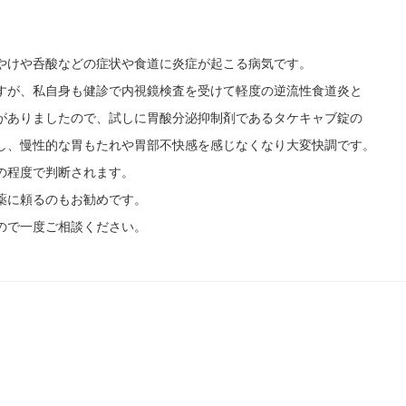
やけや呑酸などの症状や食道に炎症が起こる病気です。
すが、私自身も健診で内視鏡検査を受けて軽度の逆流性食道炎と
がありましたので、試しに胃酸分泌抑制剤であるタケキャブ錠の
し、慢性的な胃もたれや胃部不快感を感じなくなり大変快調です。
の程度で判断されます。
薬に頼るのもお勧めです。
ので一度ご相談ください。