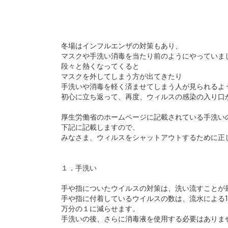
冬場はインフルエンザの対策もあり、
マスクや手洗い消毒を当たり前のようにやっていま
段々と熱くなってくると
マスクを外してしまう方が出てきたり
手洗いや消毒を軽く済ませてしまう人が見られるよ
初心に立ち返って、再度、ウィルスの感染の入り口
厚生労働省のホームページに記載されている手洗い
下記に記載しますので、
みなさま、ウィルスをシャットアウトするために正
１．手洗い
手や指についたウイルスの対策は、洗い流すことが
手や指に付着しているウイルスの数は、流水による15
万分の１に減らせます。
手洗いの後、さらに消毒液を使用する必要はありま