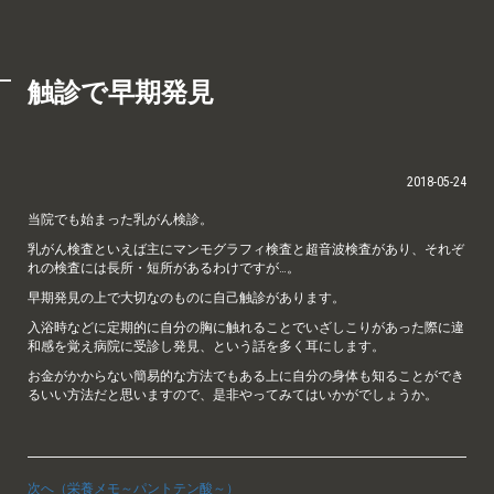
触診で早期発見
2018-05-24
当院でも始まった乳がん検診。
乳がん検査といえば主にマンモグラフィ検査と超音波検査があり、それぞ
れの検査には長所・短所があるわけですが…。
早期発見の上で大切なのものに自己触診があります。
入浴時などに定期的に自分の胸に触れることでいざしこりがあった際に違
和感を覚え病院に受診し発見、という話を多く耳にします。
お金がかからない簡易的な方法でもある上に自分の身体も知ることができ
るいい方法だと思いますので、是非やってみてはいかがでしょうか。
次へ（栄養メモ～パントテン酸～）