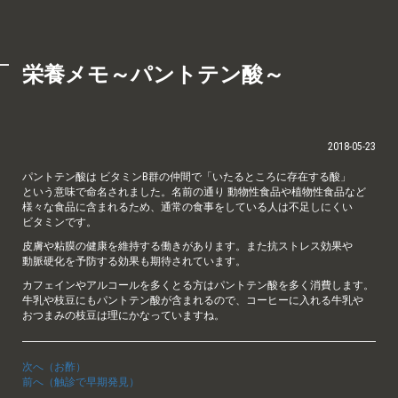
栄養メモ～パントテン酸～
2018-05-23
パントテン酸は ビタミンB群の仲間で「いたるところに存在する酸」
という意味で命名されました。名前の通り 動物性食品や植物性食品など
様々な食品に含まれるため、通常の食事をしている人は不足しにくい
ビタミンです。
皮膚や粘膜の健康を維持する働きがあります。また抗ストレス効果や
動脈硬化を予防する効果も期待されています。
カフェインやアルコールを多くとる方はパントテン酸を多く消費します。
牛乳や枝豆にもパントテン酸が含まれるので、コーヒーに入れる牛乳や
おつまみの枝豆は理にかなっていますね。
次へ（お酢）
前へ（触診で早期発見）