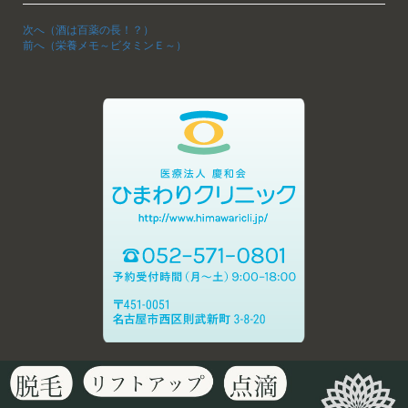
次へ（酒は百薬の長！？）
前へ（栄養メモ～ビタミンＥ～）