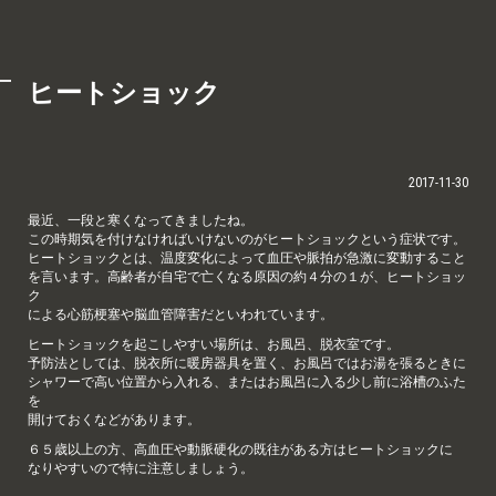
ヒートショック
2017-11-30
最近、一段と寒くなってきましたね。
この時期気を付けなければいけないのがヒートショックという症状です。
ヒートショックとは、温度変化によって血圧や脈拍が急激に変動すること
を言います。高齢者が自宅で亡くなる原因の約４分の１が、ヒートショッ
ク
による心筋梗塞や脳血管障害だといわれています。
ヒートショックを起こしやすい場所は、お風呂、脱衣室です。
予防法としては、脱衣所に暖房器具を置く、お風呂ではお湯を張るときに
シャワーで高い位置から入れる、またはお風呂に入る少し前に浴槽のふた
を
開けておくなどがあります。
６５歳以上の方、高血圧や動脈硬化の既往がある方はヒートショックに
なりやすいので特に注意しましょう。