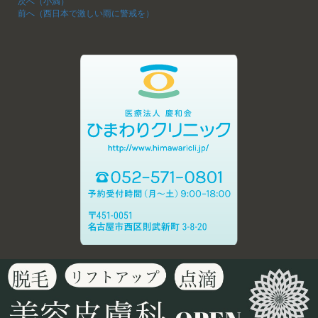
次へ（小満）
前へ（西日本で激しい雨に警戒を）