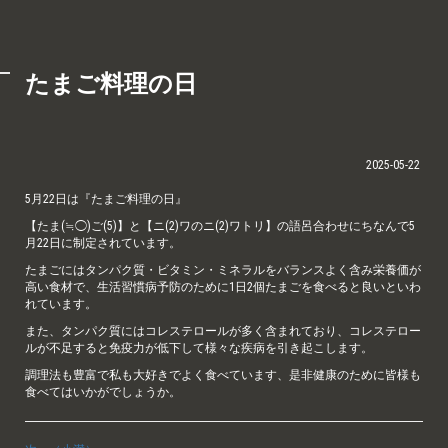
たまご料理の日
2025-05-22
5月22日は『たまご料理の日』
【たま(≒
◯
)ご(5)】と【ニ(2)ワのニ(2)ワトリ】の語呂合わせにちなんで5
月22日に制定されています。
たまごにはタンパク質・ビタミン・ミネラルをバランスよく含み栄養価が
高い食材で、生活習慣病予防のために1日2個たまごを食べると良いといわ
れています。
また、タンパク質にはコレステロールが多く含まれており、コレステロー
ルが不足すると免疫力が低下して様々な疾病を引き起こします。
調理法も豊富で私も大好きでよく食べています、是非健康のために皆様も
食べてはいかがでしょうか。