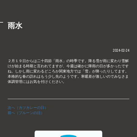
雨水
2024-02-24
２月１９日からは二十四節「雨水」の時季です。降る雪が雨に変わり雪解
けが始まる時期と言われてますが、今週は確かに降雨の日が多かったです
ね。しかし雨に変わるどころか関東地方では「雪」が降ったりしてます。
本格的な春の訪れはもう少し先のようです。寒暖差が激しいのでみなさま
体調管理にはお気を付けください。
次へ（カツカレーの日）
前へ（プルーンの日）