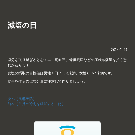
減塩の日
2024-01-17
塩分を取り過ぎるとむくみ、高血圧、骨粗鬆症などの症状や病気を招く恐
れがあります。
食塩の摂取の目標値は男性１日７.５g未満、女性６.５g未満です。
食事を作る際は塩分量に注意して作りましょう。
次へ（風邪予防）
前へ（手足の冷えを緩和するには）