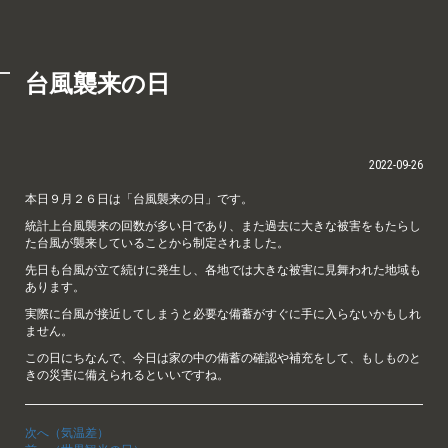
台風襲来の日
2022-09-26
本日９月２６日は「台風襲来の日」です。
統計上台風襲来の回数が多い日であり、また過去に大きな被害をもたらし
た台風が襲来していることから制定されました。
先日も台風が立て続けに発生し、各地では大きな被害に見舞われた地域も
あります。
実際に台風が接近してしまうと必要な備蓄がすぐに手に入らないかもしれ
ません。
この日にちなんで、今日は家の中の備蓄の確認や補充をして、もしものと
きの災害に備えられるといいですね。
次へ（気温差）