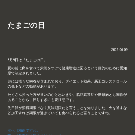
たまごの日
2022-06-09
6月9日は『たまごの日』
夏の前に卵を食べて栄養をつけて健康増進は図るという目的のために愛知
県で制定されました。
卵には様々な栄養が含まれており、ダイエット効果、悪玉コレステロール
の低下などの効能があります。
たくさん摂った方が良いのかと思いきや、脂肪異常症や糖尿病とも関係が
あることから、摂りすぎにも要注意です。
先日卵が消費期限でなく賞味期限だと言うことを知りました。火を通すな
ど加工すれば期限が過ぎていても食べられると言うことですね。
次へ（梅雨ですね。）