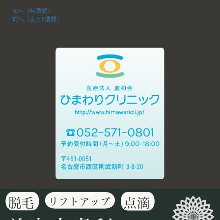
次へ（年賀状）
前へ（あと2週間）