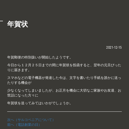
年賀状
2021-12-15
年賀郵便の特別扱いが開始したようです。
今日から１２月２５日までの間に年賀状を投函すると、翌年の元旦ぴった
りに届きます。
スマホなどの電子機器が発達した今は、文字を書いたり手紙を誰かに送っ
たりする機会が
少なくなってしまいましたが、お正月を機会に大切なご家族やお友達、お
世話になった方々に
年賀状を送ってみてはいかがでしょうか。
次へ（サルコペニアについて）
前へ（電話創業の日）