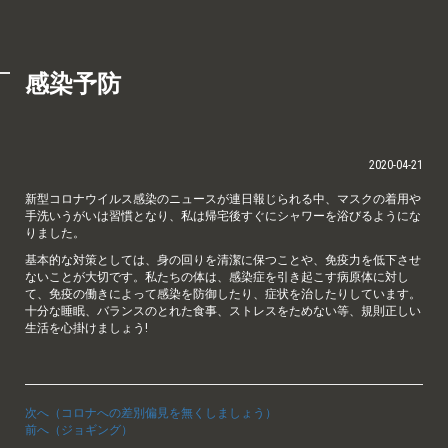
感染予防
2020-04-21
新型コロナウイルス感染のニュースが連日報じられる中、マスクの着用や
手洗いうがいは習慣となり、私は帰宅後すぐにシャワーを浴びるようにな
りました。
基本的な対策としては、身の回りを清潔に保つことや、免疫力を低下させ
ないことが大切です。私たちの体は、感染症を引き起こす病原体に対し
て、免疫の働きによって感染を防御したり、症状を治したりしています。
十分な睡眠、バランスのとれた食事、ストレスをためない等、規則正しい
生活を心掛けましょう!
次へ（コロナへの差別偏見を無くしましょう）
前へ（ジョギング）