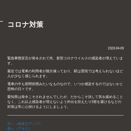
コロナ対策
2020-04-09
緊急事態宣言が発令されて尚、新型コロナウイルスの感染者が増えていま
す。
最近では電車の利用者が随分減っており、駅は普段では考えられないほど
人が少なく感じられます。
電車の中も密閉状態みたいなものなので、いつか感染するのではないかと
恐怖の日々です。
愛知県は発令こそされませんでしたが、だからこそ決して気を緩めること
なく、これ以上感染者が増えないよう外出を控えたり3密を避けるなどの
対策は常に心掛けるようにしましょう。
次へ（免疫力アップ）
前へ（アサリ）