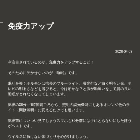
免疫力アップ
2020-04-08
今注目されているのが、免疫力をアップすること！
そのために欠かせないのが「睡眠」です。
眠りを導くホルモンは携帯のブルーライト、蛍光灯など白く明るい光、テ
レビの明るさなどを浴びると、今は朝かな？と脳が勘違いをして質の良い
睡眠がとれなくなってしまいます。
就寝の30分～1時間前ごろから、照明の調光機能にもあるオレンジ色のラ
イト（間接照明）に変えるだけでも違います。
就寝前についつい見てしまうスマホも30分前には手にとらないにしたほう
がベストです。
ウイルスに負けない体づくりを心がけましょう。