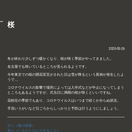
桜
2020-03-26
冬が終わり少しずつ暖かくなり、桜が咲く季節がやってきました。
名古屋でも咲いているところが見られるようです。
今年東京での桜の開花宣言がされた日は雪が降るという異例が発生したよ
うで…。
コロナウイルスの影響で場所によっては入学式などが中止になってしまう
ところもあるようですが、式当日に満開の桜が咲くといいですね。
花粉症の季節でもあり、コロナウイルスはいつまで続くか分らぬ状況。
手洗いうがいなど日ごろからしっかりと予防は行うようにしましょう。
次へ（春の味覚）
前へ（一人ひとりにできること）