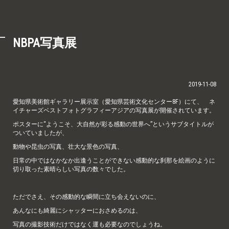
NBPA写真展
2019-11-08
愛知県美術館ギャラリー展示室（愛知県芸術文化センター8F）にて、 ネ
イチャーズベストフォトグラフィーアジアの写真展が開催されています。
ポスターに“ようこそ、大自然が彩る感動の世界へ”というサブタイトルが
ついていましたが、
動物や昆虫の写真、壮大な景色の写真、
日常の中ではなかなか出逢うことができない感動的な刹那を絵画のように
切り取った素晴らしい写真の数々でした。
ただでさえ、その感動的な瞬間に立ち会えないのに、
あんなにも綺麗にシャッターにおさめるのは、
写真の撮影技術だけではなく運も必要なのでしょうね。