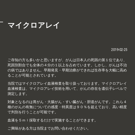
マイクロアレイ
2019-02-25
ご存知の方も多いかと思いますが、がんは日本人の死因の第１位であり、
死因別割合でも全体の４分の１以上を占めています。しかし、がんは不治
の病ではありません。早期発見・早期治療ができれば生存率を大幅に高め
ることが可能とされています。
当院ではマイクロアレイ血液検査を取り扱っております。マイクロアレイ
血液検査は、マイクロアレイ技術を用いて、がんの存在を遺伝子レベルで
測定します。
対象となるのは胃がん・大腸がん・すい臓がん・胆道がんです。これら４
種のがんの有無についての感度・特異度は９０％を超えており、高い精度
で判別を行うことが可能です。
血液を５ｍｌ採取するだけで実施することができます。
ご興味がある方は当院までお問い合わせください。