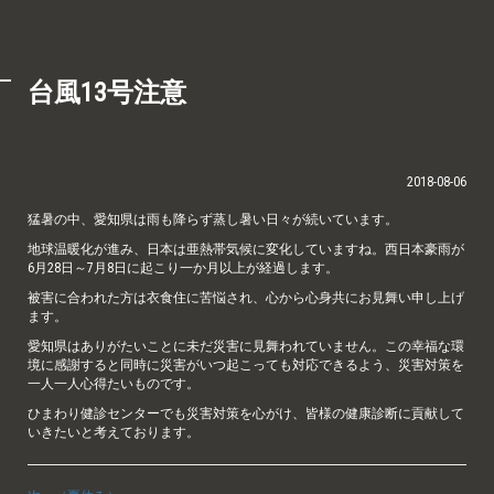
台風13号注意
2018-08-06
猛暑の中、愛知県は雨も降らず蒸し暑い日々が続いています。
地球温暖化が進み、日本は亜熱帯気候に変化していますね。西日本豪雨が
6月28日～7月8日に起こり一か月以上が経過します。
被害に合われた方は衣食住に苦悩され、心から心身共にお見舞い申し上げ
ます。
愛知県はありがたいことに未だ災害に見舞われていません。この幸福な環
境に感謝すると同時に災害がいつ起こっても対応できるよう、災害対策を
一人一人心得たいものです。
ひまわり健診センターでも災害対策を心がけ、皆様の健康診断に貢献して
いきたいと考えております。