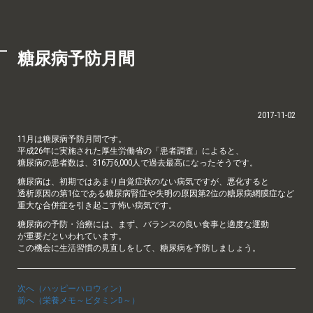
糖尿病予防月間
2017-11-02
11月は糖尿病予防月間です。
平成26年に実施された厚生労働省の「患者調査」によると、
糖尿病の患者数は、316万6,000人で過去最高になったそうです。
糖尿病は、初期ではあまり自覚症状のない病気ですが、悪化すると
透析原因の第1位である糖尿病腎症や失明の原因第2位の糖尿病網膜症など
重大な合併症を引き起こす怖い病気です。
糖尿病の予防・治療には、まず、バランスの良い食事と適度な運動
が重要だといわれています。
この機会に生活習慣の見直しをして、糖尿病を予防しましょう。
次へ（ハッピーハロウィン）
前へ（栄養メモ～ビタミンD～）