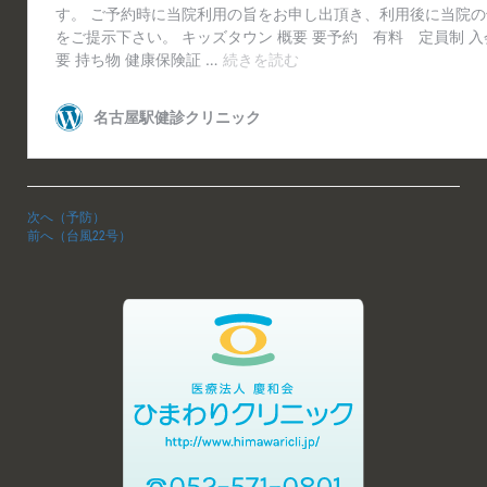
次へ（予防）
前へ（台風22号）