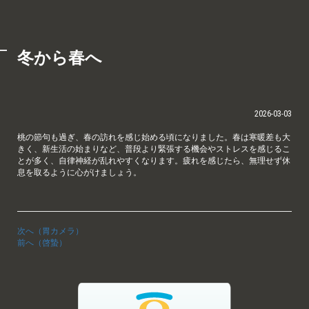
冬から春へ
2026-03-03
桃の節句も過ぎ、春の訪れを感じ始める頃になりました。春は寒暖差も大
きく、新生活の始まりなど、普段より緊張する機会やストレスを感じるこ
とが多く、自律神経が乱れやすくなります。疲れを感じたら、無理せず休
息を取るように心がけましょう。
次へ（胃カメラ）
前へ（啓蟄）