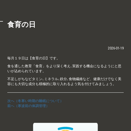
食育の日
2026-01-19
毎月１９日は【食育の日】です。
食を通した教育「食育」をより深く考え､実践する機会になるようにと思
いが込められています。
不足しがちなビタミン､ミネラル､鉄分､食物繊維など、健康だけでなく美
容にも大切な成分も積極的に取り入れるよう気を付けてみましょう。
次へ（冬寒い時期の睡眠について）
前へ（寒波前の体調管理）