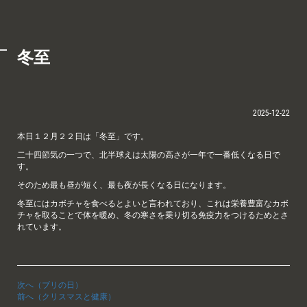
冬至
2025-12-22
本日１２月２２日は「冬至」です。
二十四節気の一つで、北半球えは太陽の高さが一年で一番低くなる日で
す。
そのため最も昼が短く、最も夜が長くなる日になります。
冬至にはカボチャを食べるとよいと言われており、これは栄養豊富なカボ
チャを取ることで体を暖め、冬の寒さを乗り切る免疫力をつけるためとさ
れています。
次へ（ブリの日）
前へ（クリスマスと健康）