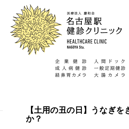
【土用の丑の日】うなぎをき
か？