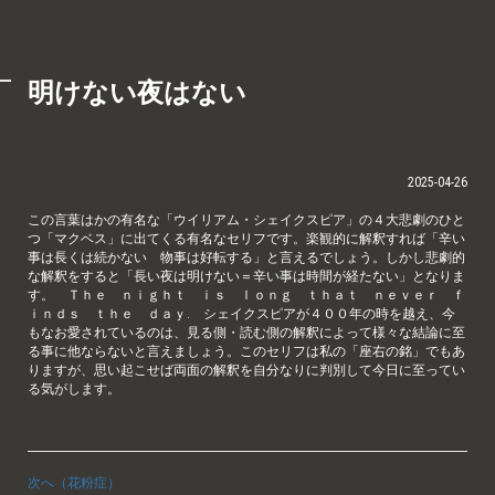
明けない夜はない
2025-04-26
この言葉はかの有名な「ウイリアム・シェイクスピア」の４大悲劇のひと
つ「マクベス」に出てくる有名なセリフです。楽観的に解釈すれば「辛い
事は長くは続かない 物事は好転する」と言えるでしょう。しかし悲劇的
な解釈をすると「長い夜は明けない＝辛い事は時間が経たない」となりま
す。 Ｔｈｅ ｎｉｇｈｔ ｉｓ ｌｏｎｇ ｔｈａｔ ｎｅｖｅｒ ｆ
ｉｎｄｓ ｔｈｅ ｄａｙ. シェイクスピアが４００年の時を越え、今
もなお愛されているのは、見る側・読む側の解釈によって様々な結論に至
る事に他ならないと言えましょう。このセリフは私の「座右の銘」でもあ
りますが、思い起こせば両面の解釈を自分なりに判別して今日に至ってい
る気がします。
次へ（花粉症）