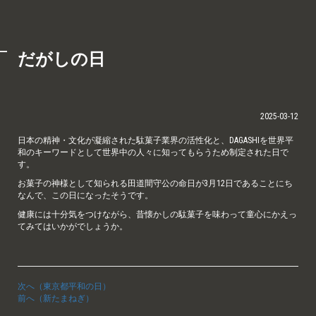
だがしの日
2025-03-12
日本の精神・文化が凝縮された駄菓子業界の活性化と、DAGASHIを世界平
和のキーワードとして世界中の人々に知ってもらうため制定された日で
す。
お菓子の神様として知られる田道間守公の命日が3月12日であることにち
なんで、この日になったそうです。
健康には十分気をつけながら、昔懐かしの駄菓子を味わって童心にかえっ
てみてはいかがでしょうか。
次へ（東京都平和の日）
前へ（新たまねぎ）