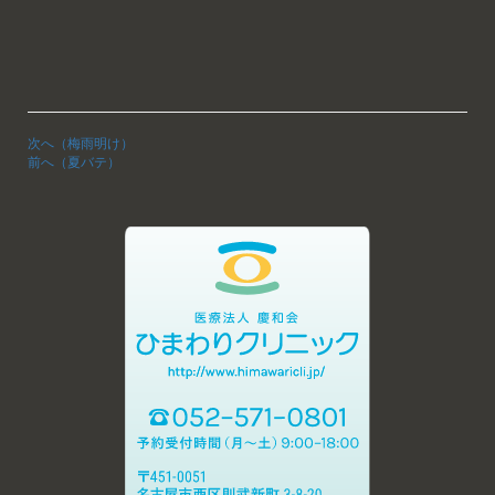
次へ（梅雨明け）
前へ（夏バテ）