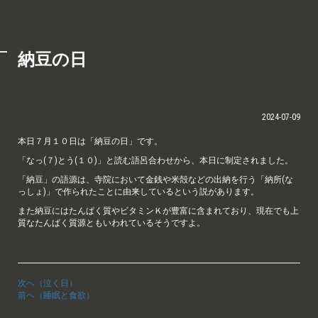
納豆の日
2024-07-09
本日７月１０日は「納豆の日」です。
「なっ(７)とう(１０)」と読む語呂合わせから、本日に制定されました。
「納豆」の語源は、寺院において金銭や米殻などの出納を行う「納所(な
っしょ)」で作られたことに由来しているという説があります。
また納豆にはたんぱく質やビタミンＫが豊富に含まれており、現在でも上
質なたんぱく質源ともいわれているそうですよ。
次へ（泣く日）
前へ（睡眠と食欲）