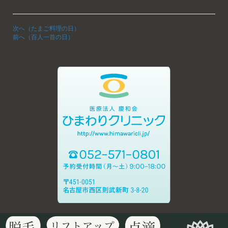
次へ（たまご料理の日）
前へ（百人一首の日）