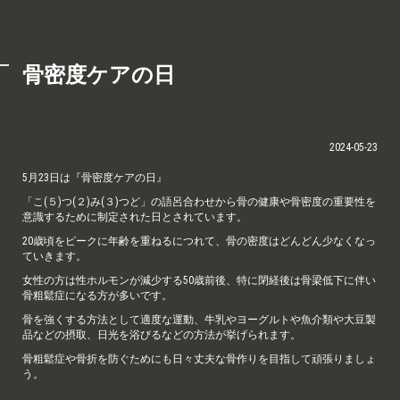
骨密度ケアの日
2024-05-23
5月23日は『骨密度ケアの日』
「こ(５)つ(２)み(３)つど」の語呂合わせから骨の健康や骨密度の重要性を
意識するために制定された日とされています。
20歳頃をピークに年齢を重ねるにつれて、骨の密度はどんどん少なくなっ
ていきます。
女性の方は性ホルモンが減少する50歳前後、特に閉経後は骨梁低下に伴い
骨粗鬆症になる方が多いです。
骨を強くする方法として適度な運動、牛乳やヨーグルトや魚介類や大豆製
品などの摂取、日光を浴びるなどの方法が挙げられます。
骨粗鬆症や骨折を防ぐためにも日々丈夫な骨作りを目指して頑張りましょ
う。