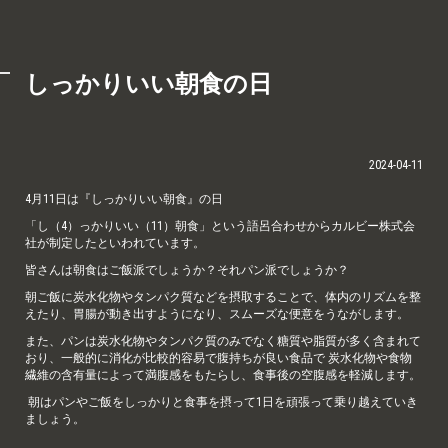
しっかりいい朝食の日
2024-04-11
4月11日は『しっかりいい朝食』の日
「し（4）っかりいい（11）朝食」という語呂合わせからカルビー株式会
社が制定したといわれています。
皆さんは朝食はご飯派でしょうか？それパン派でしょうか？
朝ご飯に炭水化物やタンパク質などを摂取することで、体内のリズムを整
えたり、胃腸が動き出すようになり、スムーズな便意をうながします。
また、パンは炭水化物やタンパク質のみでなく糖質や脂質が多く含まれて
おり、一般的に消化が比較的容易で腹持ちが良い食品で 炭水化物や食物
繊維の含有量によって満腹感をもたらし、食事後の空腹感を軽減します。
朝はパンやご飯をしっかりと食事を摂って1日を頑張って乗り越えていき
ましょう。