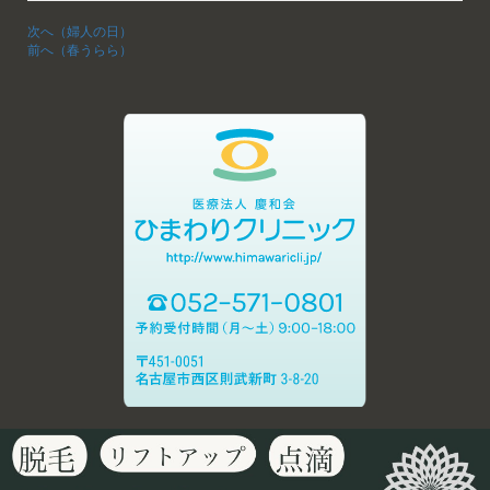
次へ（婦人の日）
前へ（春うらら）