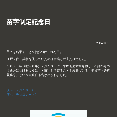
苗字制定記念日
2024-02-13
苗字を名乗ることが義務づけられた日。
江戸時代、苗字を使っていたのは貴族と武士だけでした。
１８７５年（明治８年）２月１３日に「平民も必ず姓を称し、不詳のもの
は新たにつけるように」と苗字を名乗ることを義務づける「平民苗字必称
義務令」という太政官布告が出されました。
次へ（２月１０日）
前へ（チョコレート）