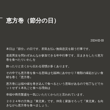
恵方巻（節分の日）
2024-02-03
本日は『節分』の日です。邪気を払い無病息災を願う行事です。
老若男女を問わずみんなが参加できる年中行事です。豆まきをしたり恵方
巻を食べたりいわしを
飾ったりと古くから伝わる習慣が多くあります。
その中でも恵方巻を食べる意味は七福神にあやかり７種類の縁起がよい食
材を巻く『恵方巻』
恵方巻には福や縁を巻き込んで食べるという意味があるので包丁などでカ
ットせず１本丸ごと食べる理由は
幸福や商売繁盛を一気にいただくからだと言われています。
２０２４年の方角は『東北東』です。仲良く家族そろって『東北東』を向
きながら恵方巻を食べましょう。