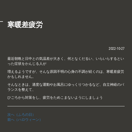
寒暖差疲労
2022-10-27
最近朝晩と日中との気温差が大きく、何となくだるい、いらいらするとい
った症状をかんじる人が
増えるようですが、そんな原因不明の心身の不調が続くのは、寒暖差疲労
かもしれません。
そんなときは、適度な運動やお風呂にゆっくりつかるなど、自立神経のバ
ランスを整えて、
ひごろから対策をし、疲労をためこまないようにしましょう
次へ（ふろの日）
前へ（ハロウィーン）