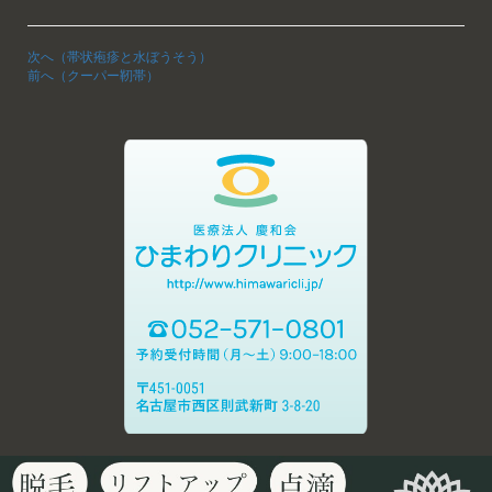
次へ（帯状疱疹と水ぼうそう）
前へ（クーパー靭帯）