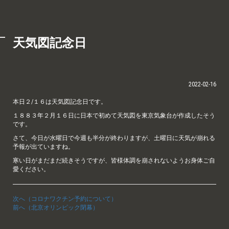
天気図記念日
2022-02-16
本日２/１６は天気図記念日です。
１８８３年２月１６日に日本で初めて天気図を東京気象台が作成したそう
です。
さて、今日が水曜日で今週も半分が終わりますが、土曜日に天気が崩れる
予報が出ていますね。
寒い日がまだまだ続きそうですが、皆様体調を崩されないようお身体ご自
愛ください。
次へ（コロナワクチン予約について）
前へ（北京オリンピック閉幕）