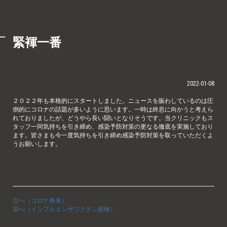
緊褌一番
2022-01-08
２０２２年も本格的にスタートしました。ニュースを賑わしているのは圧
倒的にコロナの話題が多いように思います。一時は終息に向かうと考えら
れておりましたが、どうやら長い闘いとなりそうです。当クリニックもス
タッフ一同気持ちを引き締め、感染予防対策の更なる徹底を実施しており
ます。皆さまも今一度気持ちを引き締め感染予防対策を取っていただくよ
うお願いします。
次へ（コロナ再来）
前へ（インフルエンザワクチン接種）