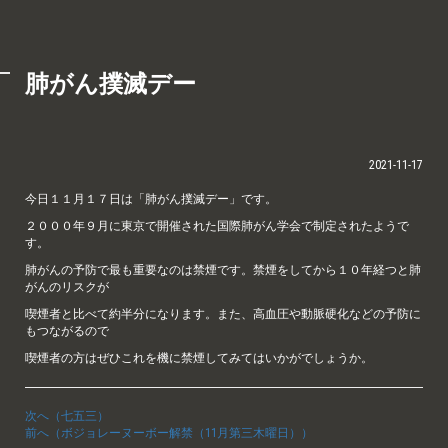
肺がん撲滅デー
2021-11-17
今日１１月１７日は「肺がん撲滅デー」です。
２０００年９月に東京で開催された国際肺がん学会で制定されたようで
す。
肺がんの予防で最も重要なのは禁煙です。禁煙をしてから１０年経つと肺
がんのリスクが
喫煙者と比べて約半分になります。また、高血圧や動脈硬化などの予防に
もつながるので
喫煙者の方はぜひこれを機に禁煙してみてはいかがでしょうか。
次へ（七五三）
前へ（ボジョレーヌーボー解禁（11月第三木曜日））