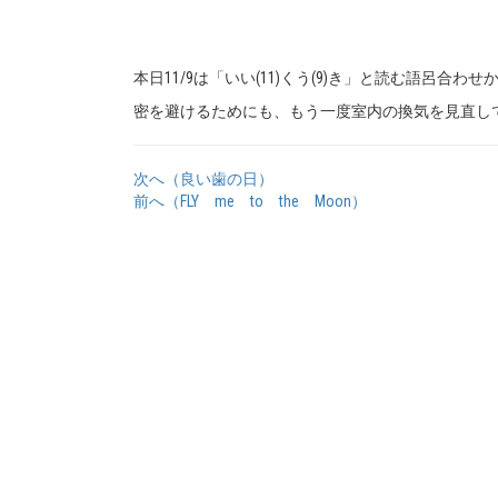
本日11/9は「いい(11)くう(9)き」と読む語呂
密を避けるためにも、もう一度室内の換気を見直し
次へ（良い歯の日）
前へ（FLY me to the Moon）