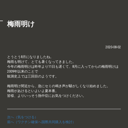
梅雨明け
2020-08-02
とうとう8月になりましたね。
梅雨も明けて、とても暑くなってきました。
今年の梅雨明けは昨年より11日も遅くて、8月に入ってからの梅雨明けは
2009年以来のことで
観測史上では三回目のようです。
梅雨明け間近から、急にセミの鳴き声が騒がしくなり始めました。
梅雨があけるといよいよ夏本番。
皆様、よりいっそう熱中症にお気をつけください。
次へ（気をつける）
前へ（ワクチン確保へ国際共同購入を検討）