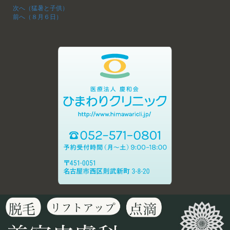
次へ（猛暑と子供）
前へ（８月６日）