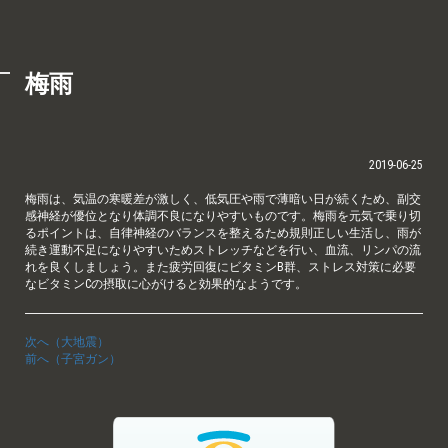
梅雨
2019-06-25
梅雨は、気温の寒暖差が激しく、低気圧や雨で薄暗い日が続くため、副交
感神経が優位となり体調不良になりやすいものです。梅雨を元気で乗り切
るポイントは、自律神経のバランスを整えるため規則正しい生活し、雨が
続き運動不足になりやすいためストレッチなどを行い、血流、リンパの流
れを良くしましょう。また疲労回復にビタミンB群、ストレス対策に必要
なビタミンCの摂取に心がけると効果的なようです。
次へ（大地震）
前へ（子宮ガン）