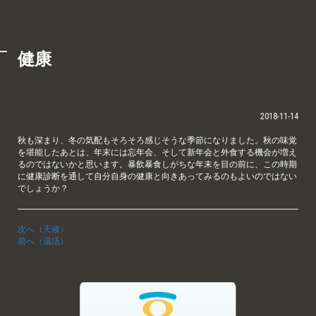
健康
2018-11-14
秋も深まり、冬の気配もそろそろ感じそうな季節になりました。秋の味覚
を堪能したあとは、年末には忘年会、そして新年会と外食する機会が増え
るのではないかと思います。暴飲暴食しがちな年末を目の前に、この時期
に健康診断を通して自分自身の健康と向きあってみるのもよいのではない
でしょうか？
次へ（天候）
前へ（温活）