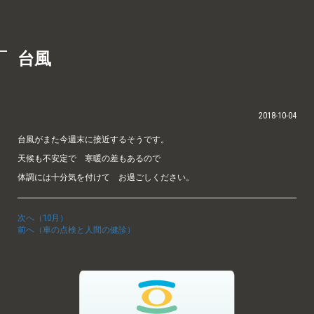
台風
2018-10-04
台風がまた今週末に接近するそうです。
天候も不安定で 寒暖の差もあるので
体調には十分気を付けて お過ごしください。
次へ（10月）
前へ（車の点検と人間の健診）